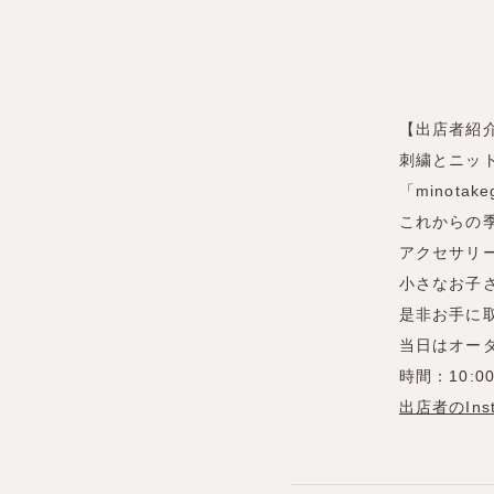
【出店者紹
刺繍とニッ
「minotake
これからの
アクセサリ
小さなお子
是非お手に
当日はオー
時間：10:00
出店者のIns