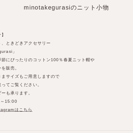
minotakegurasiのニット小物
介】
ト、ときどきアクセサリー
gurasi」
季節にぴったりのコットン100％春夏ニット帽や
ーを販売。
さまサイズもご用意しますので
取ってご覧ください。
ダーも承ります。
～15:00
tagramはこちら