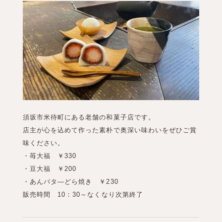
須坂市米待町にある老舗の和菓子店です。
店主が心を込めて作った素朴で奥深い味わいをぜひご賞
味ください。
・苺大福 ￥330
・豆大福 ￥200
・あんバタ―どら焼き ￥230
販売時間 10：30～なくなり次第終了