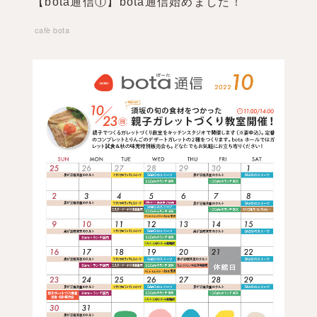
【bota通信①】bota通信始めました！
cafè bota