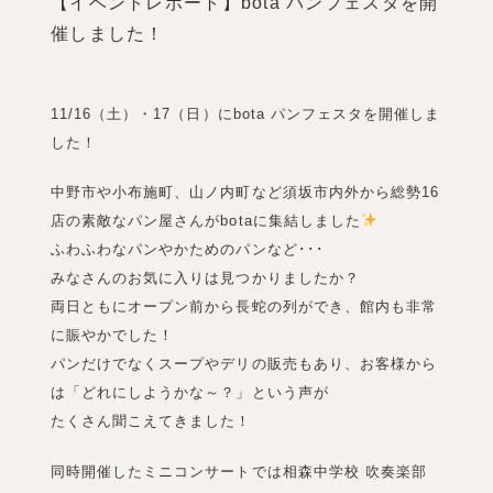
【イベントレポート】bota パンフェスタを開
催しました！
11/16（土）・17（日）にbota パンフェスタを開催しま
した！
中野市や小布施町、山ノ内町など須坂市内外から総勢16
店の素敵なパン屋さんがbotaに集結しました
ふわふわなパンやかためのパンなど･･･
みなさんのお気に入りは見つかりましたか？
両日ともにオープン前から長蛇の列ができ、館内も非常
に賑やかでした！
パンだけでなくスープやデリの販売もあり、お客様から
は「どれにしようかな～？」という声が
たくさん聞こえてきました！
同時開催したミニコンサートでは相森中学校 吹奏楽部